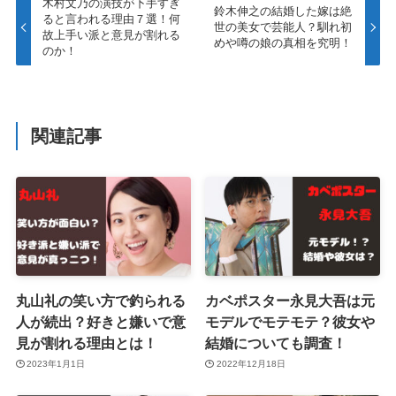
木村文乃の演技が下手すぎ
鈴木伸之の結婚した嫁は絶
ると言われる理由７選！何
世の美女で芸能人？馴れ初
故上手い派と意見が割れる
めや噂の娘の真相を究明！
のか！
関連記事
丸山礼の笑い方で釣られる
カベポスター永見大吾は元
人が続出？好きと嫌いで意
モデルでモテモテ？彼女や
見が割れる理由とは！
結婚についても調査！
2023年1月1日
2022年12月18日