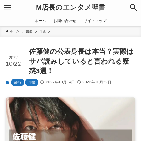
M店長のエンタメ聖書
ホーム
お問い合わせ
サイトマップ
ホーム
芸能
俳優
佐藤健の公表身長は本当？実際は
2022
サバ読みしていると言われる疑
10/22
惑3選！
2022年10月14日
2022年10月22日
芸能
俳優