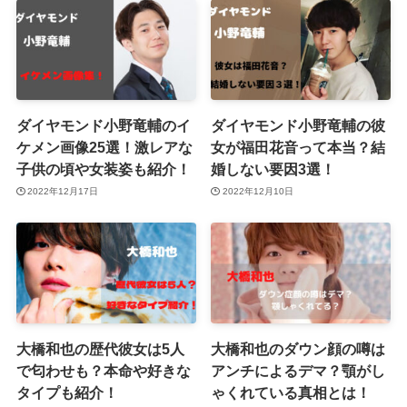
ダイヤモンド小野竜輔のイ
ダイヤモンド小野竜輔の彼
ケメン画像25選！激レアな
女が福田花音って本当？結
子供の頃や女装姿も紹介！
婚しない要因3選！
2022年12月17日
2022年12月10日
大橋和也の歴代彼女は5人
大橋和也のダウン顔の噂は
で匂わせも？本命や好きな
アンチによるデマ？顎がし
タイプも紹介！
ゃくれている真相とは！