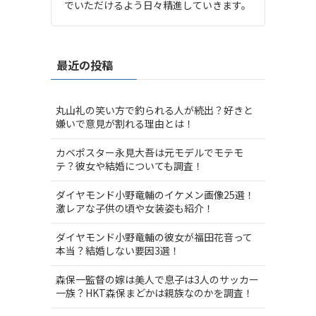
でいただけるよう日々精進していきます。
最近の投稿
丸山礼の笑い方で釣られる人が続出？好きと
嫌いで意見が割れる理由とは！
カベポスター永見大吾は元モデルでモテモ
テ？彼女や結婚についても調査！
ダイヤモンド小野竜輔のイケメン画像25選！
激レアな子供の頃や女装姿も紹介！
ダイヤモンド小野竜輔の彼女が福田花音って
本当？結婚しない要因3選！
森保一監督の嫁は美人で息子は3人のサッカー
一族？HKT森保まどかは親族なのかを調査！