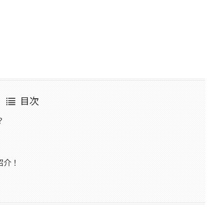
目次
？
紹介！