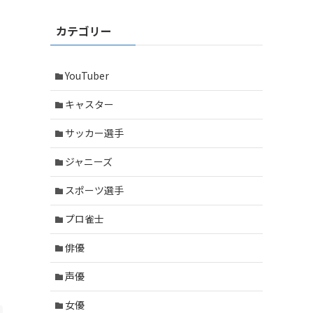
カテゴリー
YouTuber
キャスター
サッカー選手
ジャニーズ
スポーツ選手
プロ雀士
俳優
声優
女優