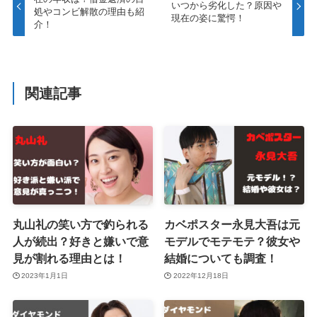
いつから劣化した？原因や
処やコンビ解散の理由も紹
現在の姿に驚愕！
介！
関連記事
丸山礼の笑い方で釣られる
カベポスター永見大吾は元
人が続出？好きと嫌いで意
モデルでモテモテ？彼女や
見が割れる理由とは！
結婚についても調査！
2023年1月1日
2022年12月18日